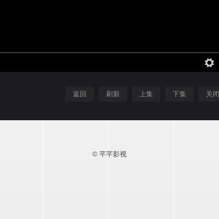
返回
刷新
上集
下集
关
© 芊芊影视