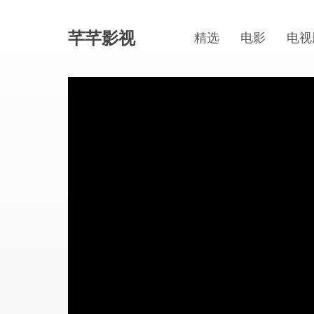
芊芊影视
精选
电影
电视