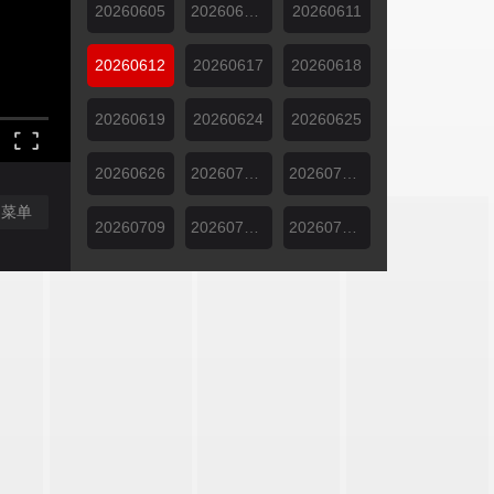
20260605
202606010
20260611
20260612
20260617
20260618
20260619
20260624
20260625
20260626
20260702中
20260703第13期
闭菜单
20260709
20260710加更第14期
20260716番外篇