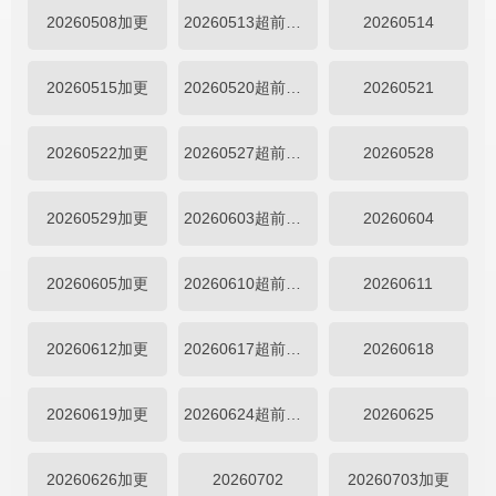
20260508加更
20260513超前彩蛋
20260514
20260515加更
20260520超前彩蛋
20260521
20260522加更
20260527超前彩蛋
20260528
20260529加更
20260603超前彩蛋
20260604
20260605加更
20260610超前彩蛋
20260611
20260612加更
20260617超前彩蛋
20260618
20260619加更
20260624超前彩蛋
20260625
20260626加更
20260702
20260703加更