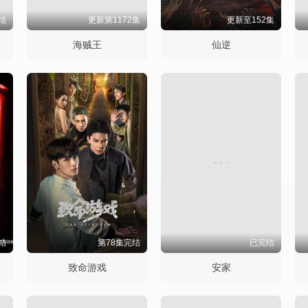
结
更新第1172集
更新至152集
海贼王
仙逆
结
第78集完结
已完结
致命游戏
安家