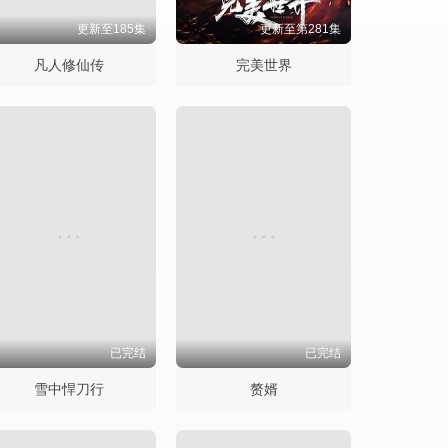
更新至185集
更新至第281集
凡人修仙传
完美世界
已完结
已完结
雪中悍刀行
赘婿