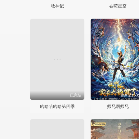
牧神记
吞噬星空
已完结
更新至153
哈哈哈哈哈第四季
师兄啊师兄