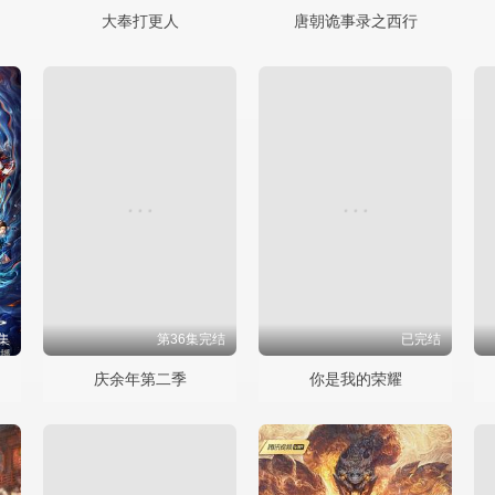
大奉打更人
唐朝诡事录之西行
集
第36集完结
已完结
庆余年第二季
你是我的荣耀