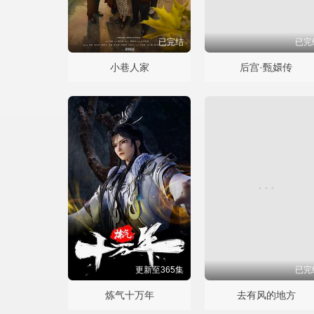
已完结
已完
小巷人家
后宫·甄嬛传
更新至365集
已完
炼气十万年
去有风的地方