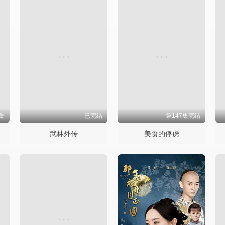
集
已完结
第147集完结
武林外传
美食的俘虏