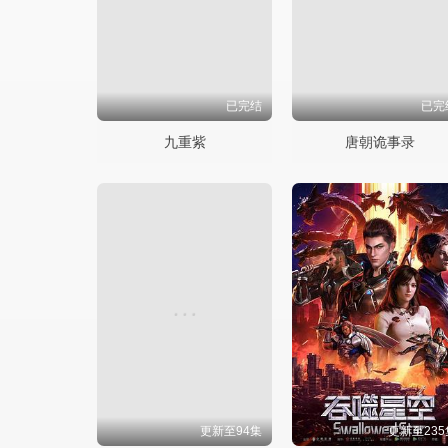
已完结
已完
九重紫
唐朝诡事录
更新至94集
更新至235