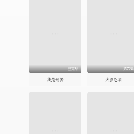
已完结
第720
我是刑警
火影忍者