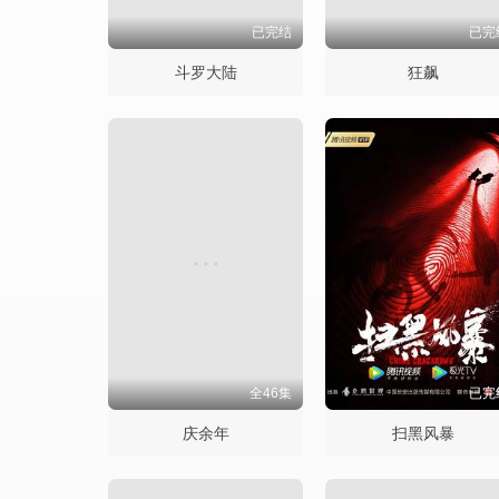
已完结
已完
斗罗大陆
狂飙
全46集
已完
庆余年
扫黑风暴