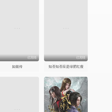
已完结
已完结
如懿传
知否知否应是绿肥红瘦