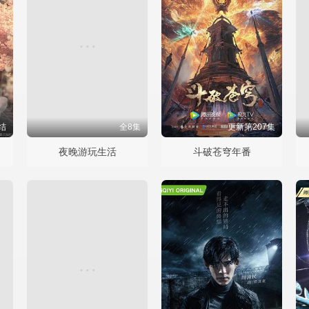
结
全8集
更新第207集
夜晚游玩生活
斗破苍穹年番