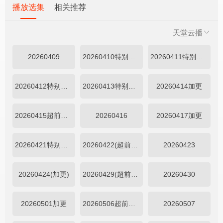
播放选集
相关推荐
天堂云播
20260409
20260410特别企划
20260411特别企划
20260412特别企划
20260413特别企划
20260414加更
20260415超前彩蛋
20260416
20260417加更
20260421特别企划
20260422(超前彩蛋)
20260423
20260424(加更)
20260429(超前彩蛋)
20260430
20260501加更
20260506超前彩蛋
20260507