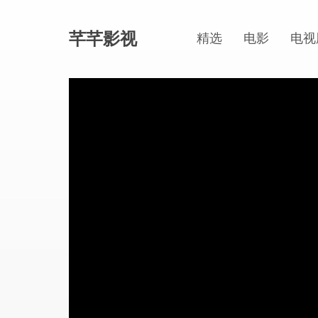
芊芊影视
精选
电影
电视