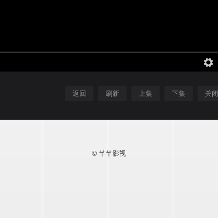
返回
刷新
上集
下集
关
© 芊芊影视