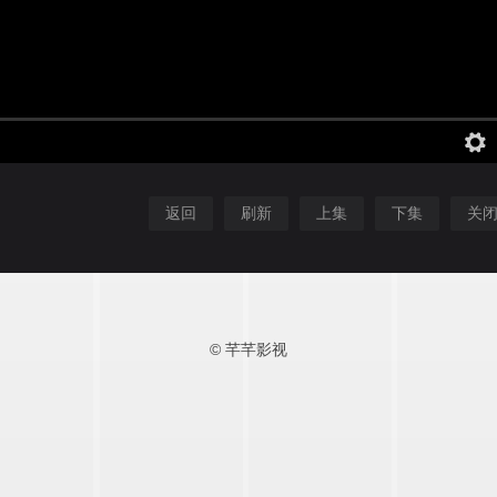
返回
刷新
上集
下集
关
© 芊芊影视