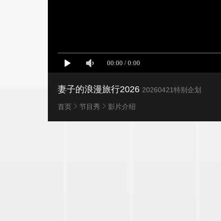
妻子的浪漫旅行2026
20260421特别企划
首页
节目秀
影片介绍