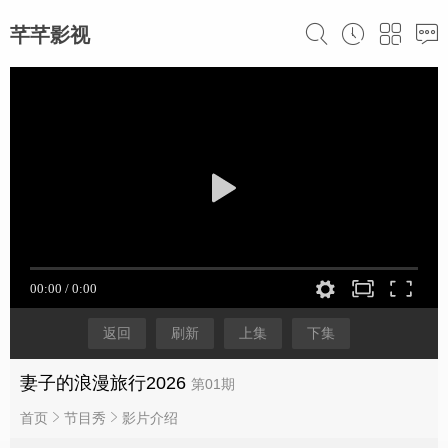
芊芊影视
返回
刷新
上集
下集
妻子的浪漫旅行2026
第01期
首页
节目秀
影片介绍