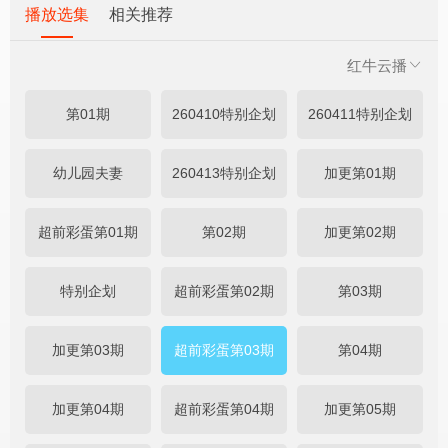
播放选集
相关推荐
红牛云播
第01期
260410特别企划
260411特别企划
幼儿园夫妻
260413特别企划
加更第01期
超前彩蛋第01期
第02期
加更第02期
特别企划
超前彩蛋第02期
第03期
加更第03期
超前彩蛋第03期
第04期
加更第04期
超前彩蛋第04期
加更第05期