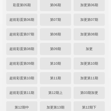
彩蛋第05期
第06期
加更第06期
超前彩蛋第06期
第07期
加更第07期
超前彩蛋第07期
第08期
加更第08期
超前彩蛋第08期
第09期
加更
超前彩蛋第09期
第10期
加更第10期
超前彩蛋第10期
第11期
加更第11期
超前彩蛋第11期
第12期上
第03期加更
第12期中
加更第13期
第12期下