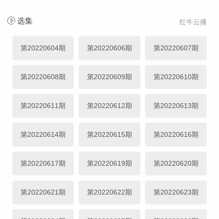
选集
红牛云播
第20220604期
第20220606期
第20220607期
第20220608期
第20220609期
第20220610期
第20220611期
第20220612期
第20220613期
第20220614期
第20220615期
第20220616期
第20220617期
第20220619期
第20220620期
第20220621期
第20220622期
第20220623期