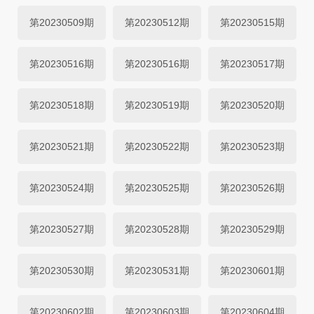
第20230509期
第20230512期
第20230515期
第20230516期
第20230516期
第20230517期
第20230518期
第20230519期
第20230520期
第20230521期
第20230522期
第20230523期
第20230524期
第20230525期
第20230526期
第20230527期
第20230528期
第20230529期
第20230530期
第20230531期
第20230601期
第20230602期
第20230603期
第20230604期