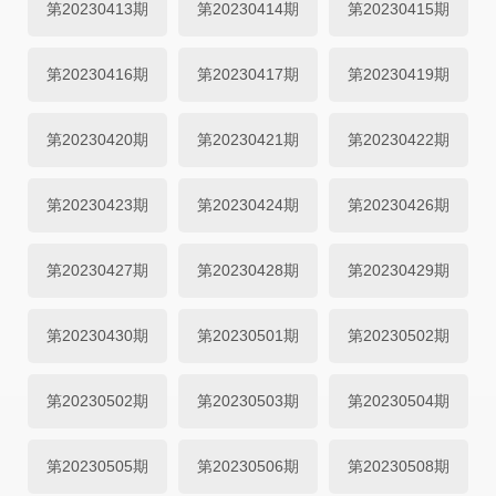
第20230413期
第20230414期
第20230415期
第20230416期
第20230417期
第20230419期
第20230420期
第20230421期
第20230422期
第20230423期
第20230424期
第20230426期
第20230427期
第20230428期
第20230429期
第20230430期
第20230501期
第20230502期
第20230502期
第20230503期
第20230504期
第20230505期
第20230506期
第20230508期