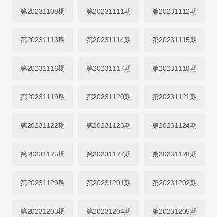
第20231108期
第20231111期
第20231112期
第20231113期
第20231114期
第20231115期
第20231116期
第20231117期
第20231118期
第20231119期
第20231120期
第20231121期
第20231122期
第20231123期
第20231124期
第20231125期
第20231127期
第20231128期
第20231129期
第20231201期
第20231202期
第20231203期
第20231204期
第20231205期