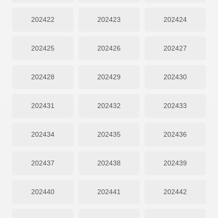
202422
202423
202424
202425
202426
202427
202428
202429
202430
202431
202432
202433
202434
202435
202436
202437
202438
202439
202440
202441
202442