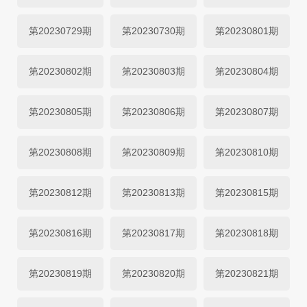
第20230729期
第20230730期
第20230801期
第20230802期
第20230803期
第20230804期
第20230805期
第20230806期
第20230807期
第20230808期
第20230809期
第20230810期
第20230812期
第20230813期
第20230815期
第20230816期
第20230817期
第20230818期
第20230819期
第20230820期
第20230821期