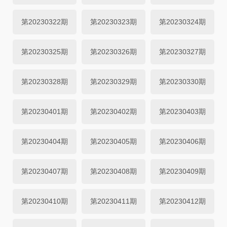
第20230322期
第20230323期
第20230324期
第20230325期
第20230326期
第20230327期
第20230328期
第20230329期
第20230330期
第20230401期
第20230402期
第20230403期
第20230404期
第20230405期
第20230406期
第20230407期
第20230408期
第20230409期
第20230410期
第20230411期
第20230412期