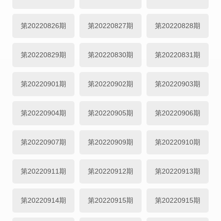
第20220826期
第20220827期
第20220828期
第20220829期
第20220830期
第20220831期
第20220901期
第20220902期
第20220903期
第20220904期
第20220905期
第20220906期
第20220907期
第20220909期
第20220910期
第20220911期
第20220912期
第20220913期
第20220914期
第20220915期
第20220915期