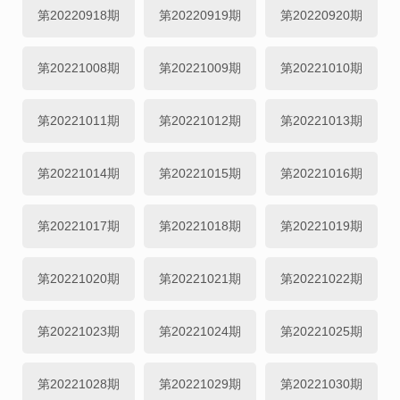
第20220918期
第20220919期
第20220920期
第20221008期
第20221009期
第20221010期
第20221011期
第20221012期
第20221013期
第20221014期
第20221015期
第20221016期
第20221017期
第20221018期
第20221019期
第20221020期
第20221021期
第20221022期
第20221023期
第20221024期
第20221025期
第20221028期
第20221029期
第20221030期