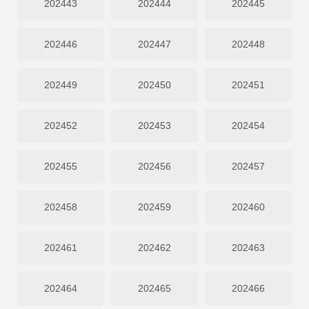
202443
202444
202445
202446
202447
202448
202449
202450
202451
202452
202453
202454
202455
202456
202457
202458
202459
202460
202461
202462
202463
202464
202465
202466