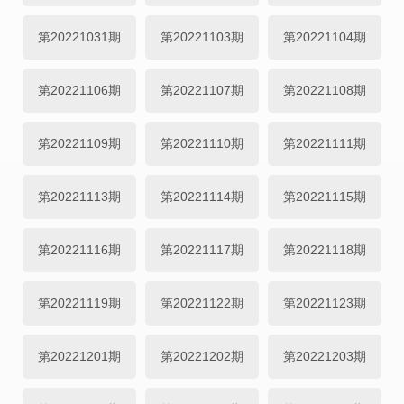
第20221031期
第20221103期
第20221104期
第20221106期
第20221107期
第20221108期
第20221109期
第20221110期
第20221111期
第20221113期
第20221114期
第20221115期
第20221116期
第20221117期
第20221118期
第20221119期
第20221122期
第20221123期
第20221201期
第20221202期
第20221203期