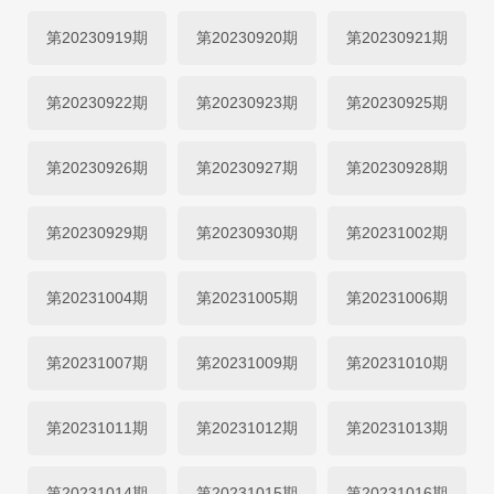
第20230919期
第20230920期
第20230921期
第20230922期
第20230923期
第20230925期
第20230926期
第20230927期
第20230928期
第20230929期
第20230930期
第20231002期
第20231004期
第20231005期
第20231006期
第20231007期
第20231009期
第20231010期
第20231011期
第20231012期
第20231013期
第20231014期
第20231015期
第20231016期