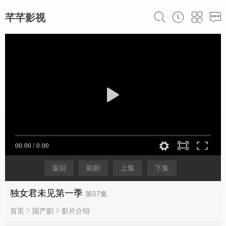
芊芊影视
返回
刷新
上集
下集
独女君未见第一季
第07集
首页
国产剧
影片介绍