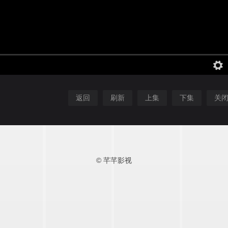
返回
刷新
上集
下集
关
© 芊芊影视