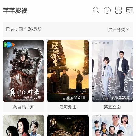
芊芊影视
已选：国产剧-最新
展开分类
更新第36集
更新第24集
更新第26集
兵自风中来
江海潮生
第五立面