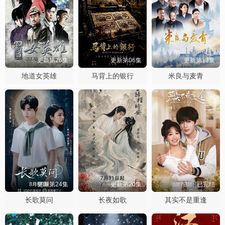
更新第26集
更新第06集
更新第13集
地道女英雄
马背上的银行
米良与麦青
更新第24集
更新第20集
已完结
长歌莫问
长夜如歌
其实不是重逢