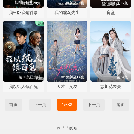
更新至20集
更新至04集
更新至12集
我当卧底这件事
我的鸵鸟先生
盲盒
第10集已完结
更新至14集
第24集
我以纸人镇百鬼
天才，女友
忘川花未央
首页
上一页
1/688
下一页
尾页
© 芊芊影视