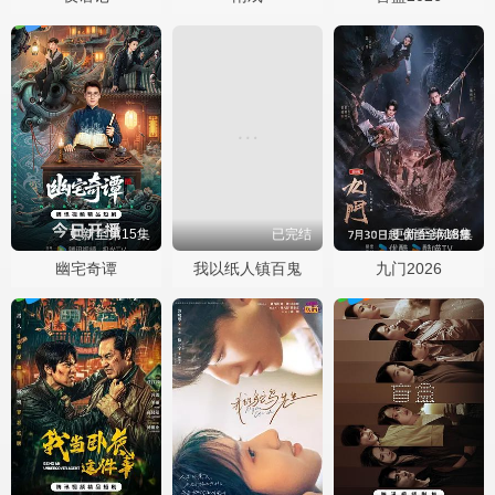
更新至第15集
已完结
更新至第18集
幽宅奇谭
我以纸人镇百鬼
九门2026