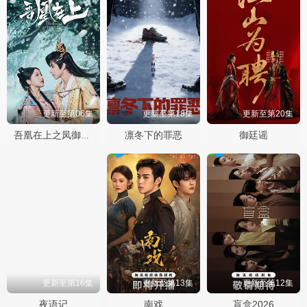
更新至第06集
更新至第18集
更新至第20集
凛冬下的罪恶
御廷谣
吾凰在上之凤御四方
更新至第16集
更新至第13集
更新至第12集
夜语记
南戏
盲盒2026