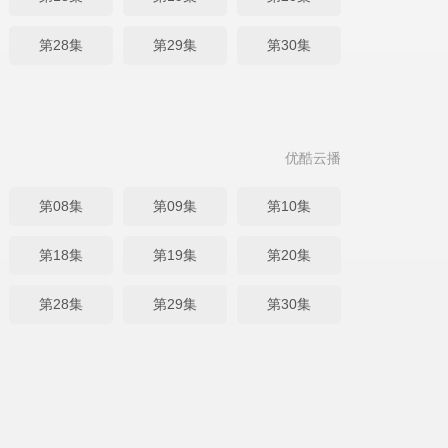
第28集
第29集
第30集
优酷云播
第08集
第09集
第10集
第18集
第19集
第20集
第28集
第29集
第30集