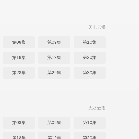
闪电云播
第08集
第09集
第10集
第18集
第19集
第20集
第28集
第29集
第30集
无尽云播
第08集
第09集
第10集
第18集
第19集
第20集