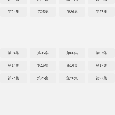
第24集
第25集
第26集
第27集
第04集
第05集
第06集
第07集
第14集
第15集
第16集
第17集
第24集
第25集
第26集
第27集