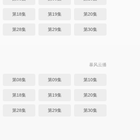
第18集
第19集
第20集
第28集
第29集
第30集
暴风云播
第08集
第09集
第10集
第18集
第19集
第20集
第28集
第29集
第30集