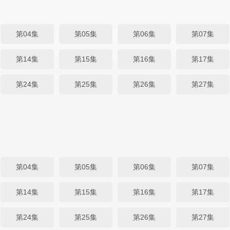
第04集
第05集
第06集
第07集
第14集
第15集
第16集
第17集
第24集
第25集
第26集
第27集
第04集
第05集
第06集
第07集
第14集
第15集
第16集
第17集
第24集
第25集
第26集
第27集