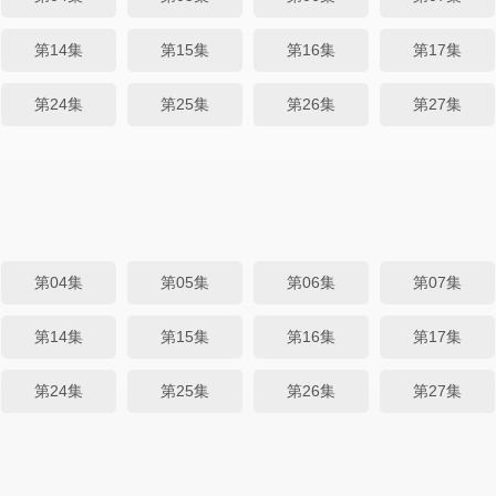
第14集
第15集
第16集
第17集
第24集
第25集
第26集
第27集
第04集
第05集
第06集
第07集
第14集
第15集
第16集
第17集
第24集
第25集
第26集
第27集