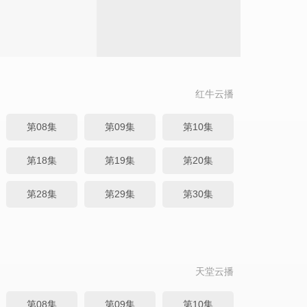
红牛云播
第08集
第09集
第10集
第18集
第19集
第20集
第28集
第29集
第30集
天堂云播
第08集
第09集
第10集