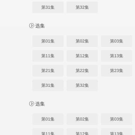
第31集
第32集
选集
第01集
第02集
第03集
第11集
第12集
第13集
第21集
第22集
第23集
第31集
第32集
选集
第01集
第02集
第03集
第11集
第12集
第13集