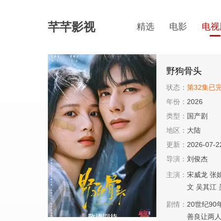
芊芊影视
精选
电影
电视
野狗骨头
状态：
第32集已
年份：
2026
类型：
国产剧
地区：
大陆
更新：
2026-07-2
导演：
刘俊杰
主演：
宋威龙
张
文
吴其江
剧情：
20世纪9
善良让两人