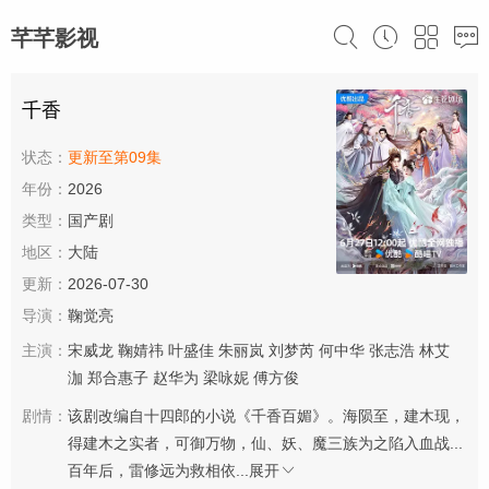
芊芊影视
千香
状态：
更新至第09集
年份：
2026
类型：
国产剧
地区：
大陆
更新：
2026-07-30
导演：
鞠觉亮
主演：
宋威龙
鞠婧祎
叶盛佳
朱丽岚
刘梦芮
何中华
张志浩
林艾
泇
郑合惠子
赵华为
梁咏妮
傅方俊
剧情：
该剧改编自十四郎的小说《千香百媚》。海陨至，建木现，
得建木之实者，可御万物，仙、妖、魔三族为之陷入血战...
百年后，雷修远为救相依...
展开