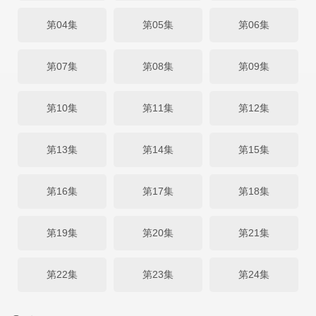
第04集
第05集
第06集
第07集
第08集
第09集
第10集
第11集
第12集
第13集
第14集
第15集
第16集
第17集
第18集
第19集
第20集
第21集
第22集
第23集
第24集