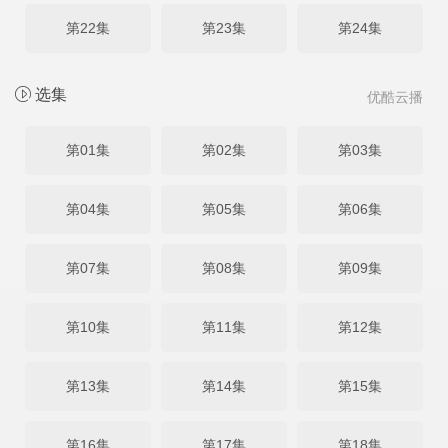
第22集
第23集
第24集
选集
优酷云播
第01集
第02集
第03集
第04集
第05集
第06集
第07集
第08集
第09集
第10集
第11集
第12集
第13集
第14集
第15集
第16集
第17集
第18集