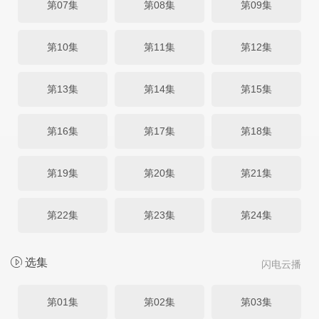
第07集
第08集
第09集
第10集
第11集
第12集
第13集
第14集
第15集
第16集
第17集
第18集
第19集
第20集
第21集
第22集
第23集
第24集
选集
闪电云播
第01集
第02集
第03集