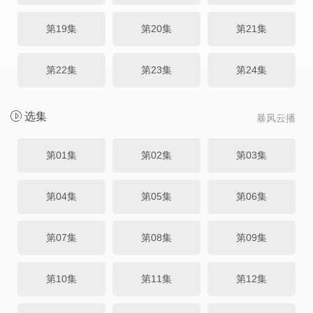
第19集
第20集
第21集
第22集
第23集
第24集
选集
暴风云播
第01集
第02集
第03集
第04集
第05集
第06集
第07集
第08集
第09集
第10集
第11集
第12集