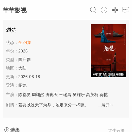
芊芊影视
翘楚
状态：
全24集
年份：
2026
类型：
国产剧
地区：
大陆
更新：
2026-06-18
导演：
杨龙
主演：
陈都灵
周翊然
唐晓天
王瑞昌
吴施乐
高茂桐
蒋恺
剧情：
若要以这天下为鼎，她定来分一杯羹。 ...
展开
选集
红牛云播