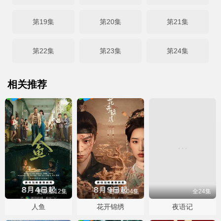
第19集
第20集
第21集
第22集
第23集
第24集
相关推荐
更新至12集
更新至04集
全24集
人鱼
花开锦绣
夜语记