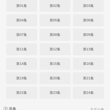
第01集
第02集
第03集
第04集
第05集
第06集
第07集
第08集
第09集
第11集
第12集
第13集
第14集
第15集
第16集
第19集
第20集
第21集
第22集
第23集
第24集
选集
无尽云播