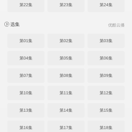
第22集
第23集
第24集
选集
优酷云播
第01集
第02集
第03集
第04集
第05集
第06集
第07集
第08集
第09集
第10集
第11集
第12集
第13集
第14集
第15集
第16集
第17集
第18集