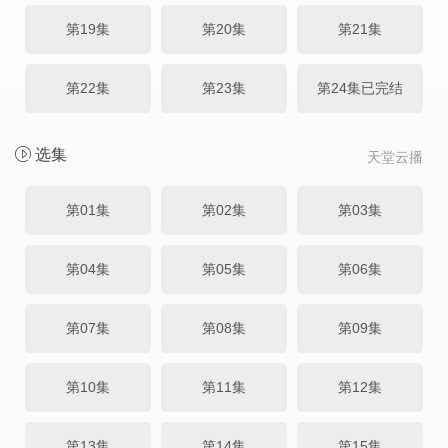
第19集
第20集
第21集
第22集
第23集
第24集已完结
选集
天堂云播
第01集
第02集
第03集
第04集
第05集
第06集
第07集
第08集
第09集
第10集
第11集
第12集
第13集
第14集
第15集