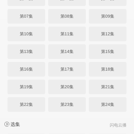
第07集
第08集
第09集
第10集
第11集
第12集
第13集
第14集
第15集
第16集
第17集
第18集
第19集
第20集
第21集
第22集
第23集
第24集
选集
闪电云播