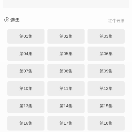
选集
红牛云播
第01集
第02集
第03集
第04集
第05集
第06集
第07集
第08集
第09集
第10集
第11集
第12集
第13集
第14集
第15集
第16集
第17集
第18集