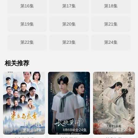
第16集
第17集
第18集
第19集
第20集
第21集
第22集
第23集
第24集
相关推荐
更新至13集
全24集
更新至20集