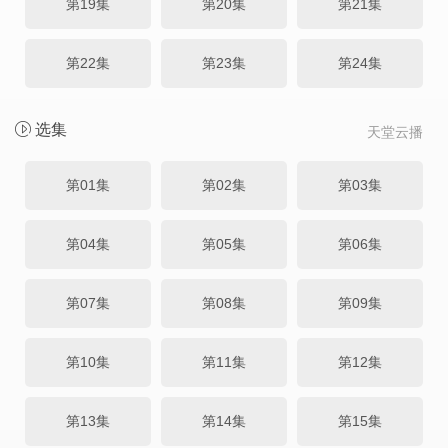
第19集
第20集
第21集
第22集
第23集
第24集
选集
天堂云播
第01集
第02集
第03集
第04集
第05集
第06集
第07集
第08集
第09集
第10集
第11集
第12集
第13集
第14集
第15集