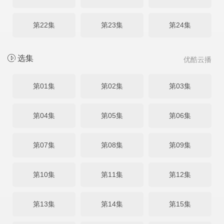
第22集
第23集
第24集
选集
优酷云播
第01集
第02集
第03集
第04集
第05集
第06集
第07集
第08集
第09集
第10集
第11集
第12集
第13集
第14集
第15集