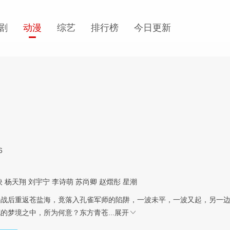
剧
动漫
综艺
排行榜
今日更新
6
映
杨天翔
刘宇宁
李诗萌
苏尚卿
赵熠彤
星潮
大战后重返苍盐海，竟落入孔雀军师的陷阱，一波未平，一波又起，另一
的梦境之中，所为何意？东方青苍...
展开