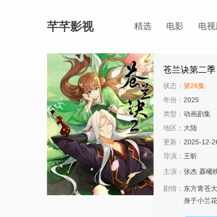
芊芊影视
精选
电影
电视
苍兰诀第二季
状态：
第26集
年份：
2025
类型：
动画剧集
地区：
大陆
更新：
2025-12-2
导演：
王昕
主演：
张杰
聂曦
剧情：
东方青苍
身于小兰花