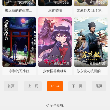
更新至06集
更新至06集
更新至06集
尼古喵喵
被追放的转生重骑士用游戏知识开无双
文豪野犬 汪！第二季
更新至06集
更新至06集
更新至17集
令和的斑小姐
少女怪兽焦糖味
苏东坡与杭州的故事
首页
上一页
1/924
下一页
尾页
© 芊芊影视