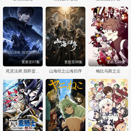
更新至07集
更新至08集
更新至05集
山海经之山海归序
梅比乌斯之尘
死灵法师,我即是天灾2026