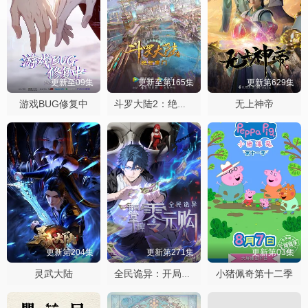
更新至09集
更新至第165集
更新第629集
游戏BUG修复中
无上神帝
斗罗大陆2：绝世唐门
更新第204集
更新第271集
更新第03集
灵武大陆
小猪佩奇第十二季
全民诡异：开局掌握零元购·动态漫画