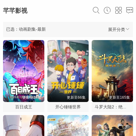
芊芊影视
已选：动画剧集-最新
展开分类
更新至14集
更新至66集
更新至165集
百日成王
开心锤锤世界
斗罗大陆2：绝世唐门2023