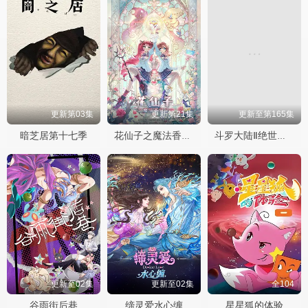
更新第03集
更新第21集
更新至第165集
暗芝居第十七季
花仙子之魔法香对论
斗罗大陆Ⅱ绝世唐门
更新至02集
更新至02集
全104
谷雨街后巷
缔灵爱水心缠
星星狐的体验