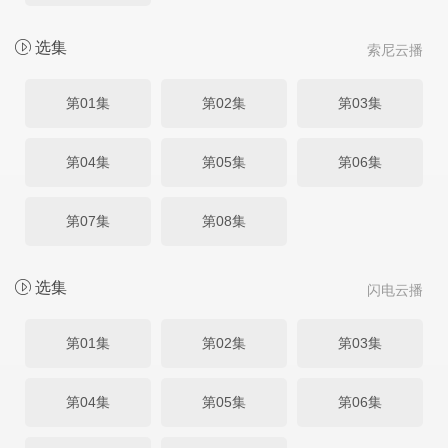
选集
索尼云播
第01集
第02集
第03集
第04集
第05集
第06集
第07集
第08集
选集
闪电云播
第01集
第02集
第03集
第04集
第05集
第06集