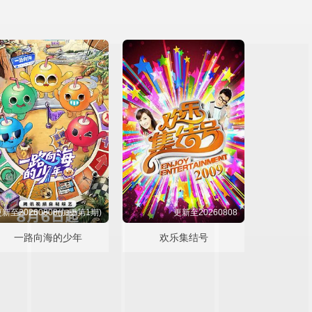
新至20260808(加更第1期)
更新至20260808
一路向海的少年
欢乐集结号