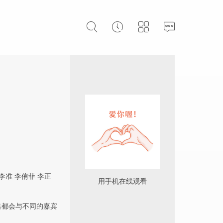
李准
李侑菲
李正
用手机在线观看
集都会与不同的嘉宾