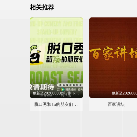
相关推荐
更新至20260808(第7期下纯享)
更新至202608
脱口秀和Ta的朋友们第三季
百家讲坛