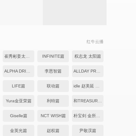
红牛云播
崔秀彬姜太显休宁凯篇
INFINITE篇
权志龙 太阳篇
ALPHA DRIVE ONE
李恩智篇
ALLDAY PROJECT篇
LIFE篇
联动篇
idle 赵美延 田小娟篇
Yura金亚荣篇
利特篇
和TREASURE一起参观YG篇
Giselle篇
NCT WISH篇
朴宝剑 金所泫篇
金英光篇
赵权篇
尹敬淏篇