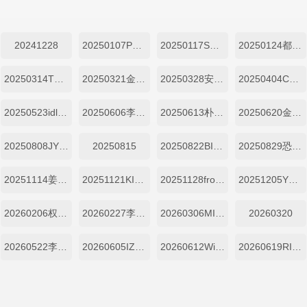
20241228
20250107PLAVE
20250117SEVENTEEN夫硕顺
20250124都暻秀&元真儿
20250314TREASURE
20250321金俊秀、李圣经
20250328安绍熙
20250404CL李彩麟
20250523idle 赵美延、田小娟​​​
20250606李泰民
20250613朴宝剑，金所泫
20250620金弘中、丁润浩、宋旼琦
20250808JYP朴振英、郑东元
20250815
20250822BIGBANG
20250829恐怖特辑末班车
20251114姜昇润
20251121KISS OF LIFE
20251128fromis9
20251205YURA金亚荣
20260206权志龙、李洙赫
20260227李帝努、罗渽民
20260306MIMI
20260320
20260522李泰容
20260605IZNA
20260612Winter、Giselle
20260619RIIZE