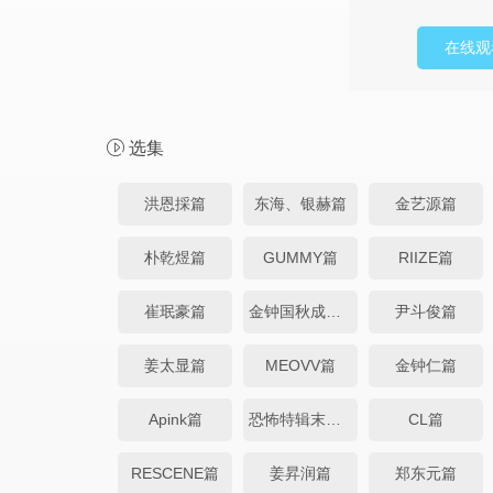
在线观
选集
洪恩採篇
东海、银赫篇
金艺源篇
朴乾煜篇
GUMMY篇
RIIZE篇
崔珉豪篇
金钟国秋成勋篇
尹斗俊篇
姜太显篇
MEOVV篇
金钟仁篇
Apink篇
恐怖特辑末班车篇
CL篇
RESCENE篇
姜昇润篇
郑东元篇