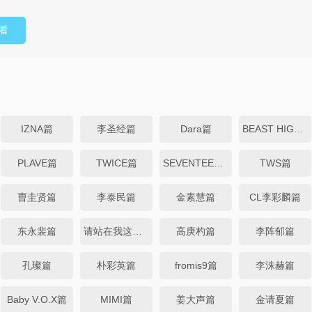
看
IZNA篇
李圣经篇
Dara篇
BEAST HIGHLIGHT篇
PLAVE篇
TWICE篇
SEVENTEEN夫硕顺篇
TWS篇
曺圭贤篇
李泰民篇
金素慧篇
CL李彩麟篇
东永裴篇
请站在我这边篇
高庚杓篇
李阵郁篇
孔璨篇
朴彩英篇
fromis9篇
李洙赫篇
Baby V.O.X篇
MIMI篇
姜大声篇
金请夏篇