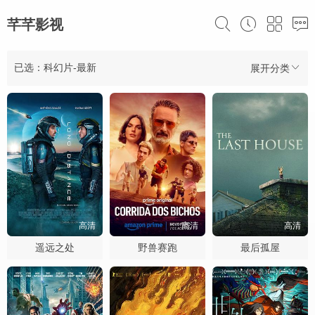
芊芊影视
已选：科幻片-最新
展开分类
高清
高清
高清
遥远之处
野兽赛跑
最后孤屋