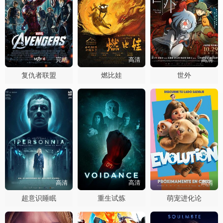
完结
高清
高清
复仇者联盟
燃比娃
世外
高清
高清
高清
超意识睡眠
重生试炼
萌宠进化论