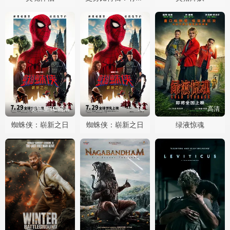
更新至TC高清
TC
高清
蜘蛛侠：崭新之日
蜘蛛侠：崭新之日
绿液惊魂