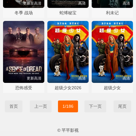
更新至高清
高清
高清
冬季 战场
蛇缚秘宝
利未记
更新高清
高清
高清
恐怖感受
超级少女2026
超级少女
首页
上一页
1/186
下一页
尾页
© 芊芊影视