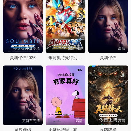
更新高清
高清|国语
高清
灵魂伴侣2026
灵魂伴侣
银河奥特曼特别剧场版
更新至高清
高清
高清
灵魂伴侣
灵猪降妖
史努比特辑：有家真好