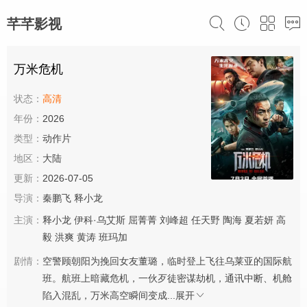
芊芊影视
万米危机
状态：
高清
年份：
2026
类型：
动作片
地区：
大陆
更新：
2026-07-05
导演：
秦鹏飞
释小龙
主演：
释小龙
伊科·乌艾斯
屈菁菁
刘峰超
任天野
陶海
夏若妍
高
毅
洪爽
黄涛
班玛加
剧情：
空警顾朝阳为挽回女友董璐，临时登上飞往乌莱亚的国际航
班。航班上暗藏危机，一伙歹徒密谋劫机，通讯中断、机舱
陷入混乱，万米高空瞬间变成...
展开