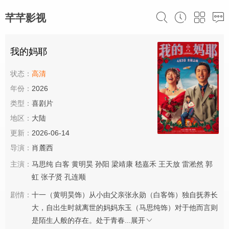
芊芊影视
我的妈耶
状态：
高清
年份：
2026
类型：
喜剧片
地区：
大陆
更新：
2026-06-14
导演：
肖麓西
主演：
马思纯
白客
黄明昊
孙阳
梁靖康
嵇嘉禾
王天放
雷淞然
郭
虹
张子贤
孔连顺
剧情：
十一（黄明昊饰）从小由父亲张永勋（白客饰）独自抚养长
大，自出生时就离世的妈妈东玉（马思纯饰）对于他而言则
是陌生人般的存在。处于青春...
展开