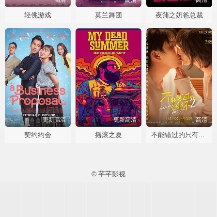
轻佻游戏
莫兰舞团
夜蒲之奶爸总裁
更新高清
更新高清
高清
契约约会
摇滚之夏
不能错过的只有你2
© 芊芊影视