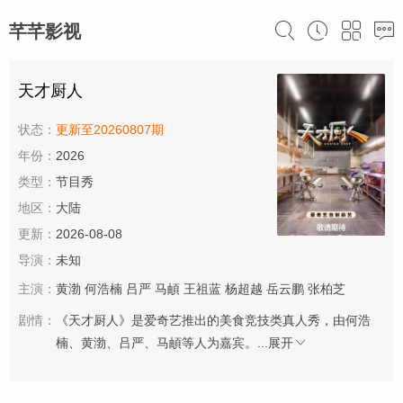
芊芊影视
天才厨人
状态：
更新至20260807期
年份：
2026
类型：
节目秀
地区：
大陆
更新：
2026-08-08
导演：
未知
主演：
黄渤
何浩楠
吕严
马頔
王祖蓝
杨超越
岳云鹏
张柏芝
剧情：
《天才厨人》是爱奇艺推出的美食竞技类真人秀，由何浩
楠、黄渤、吕严、马頔等人为嘉宾。...
展开