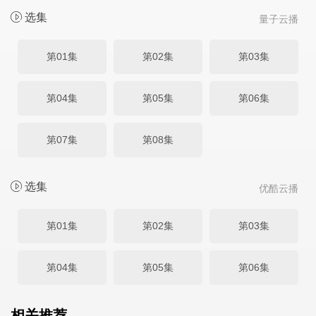
选集
量子云播
第01集
第02集
第03集
第04集
第05集
第06集
第07集
第08集
选集
优酷云播
第01集
第02集
第03集
第04集
第05集
第06集
相关推荐