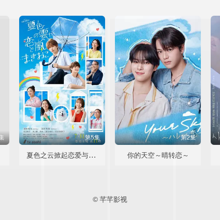
集
第5集
第2集
夏色之云掀起恋爱与风暴
你的天空～晴转恋～
© 芊芊影视