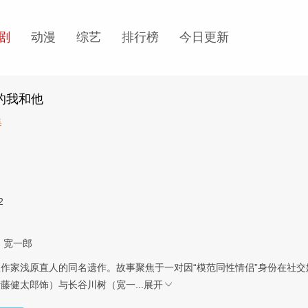
剧
动漫
综艺
排行榜
今日更新
的我和他
集
2
郎
宽一郎
作家浅原直人的同名遗作。故事聚焦于一对因“模范同性情侣”身份在社
藤健太郎饰）与长谷川树（宽一...
展开