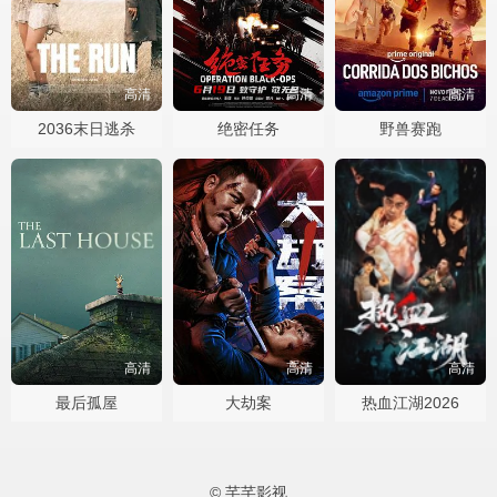
高清
高清
高清
2036末日逃杀
绝密任务
野兽赛跑
高清
高清
高清
最后孤屋
大劫案
热血江湖2026
© 芊芊影视