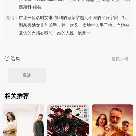
西斯科·维拉
剧情：
讲述一位名叫艾琳·凯利的母亲穿越到不同的平行宇宙，找
到杀害她女儿的凶手，并一次又一次地把凶手干掉。当她被
复仇的火焰吞噬时，她的人性...
展开
选集
暴风云播
高清
相关推荐