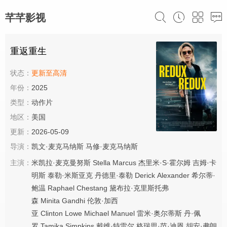
芊芊影视
重返重生
状态：
更新至高清
年份：
2025
类型：
动作片
地区：
美国
更新：
2026-05-09
导演：
凯文·麦克马纳斯
马修·麦克马纳斯
主演：
米凯拉·麦克曼努斯
Stella
Marcus
杰里米·S·霍尔姆
吉姆·卡
明斯
泰勒·米斯亚克
丹德里·泰勒
Derick
Alexander
希尔蒂·
鲍温
Raphael
Chestang
黛布拉·克里斯托弗
森
Minita
Gandhi
伦敦·加西
亚
Clinton
Lowe
Michael
Manuel
雷米·奥尔蒂斯
丹·佩
罗
Tamika
Simpkins
戴维·特雷尔
格瑞思·范·迪恩
胡安·弗朗