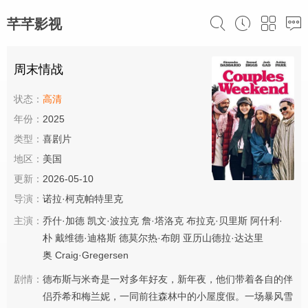
芊芊影视
周末情战
状态：
高清
年份：
2025
类型：
喜剧片
地区：
美国
更新：
2026-05-10
导演：
诺拉·柯克帕特里克
主演：
乔什·加德
凯文·波拉克
詹·塔洛克
布拉克·贝里斯
阿什利·
朴
戴维德·迪格斯
德莫尔热·布朗
亚历山德拉·达达里
奥
Craig·Gregersen
剧情：
德布斯与米奇是一对多年好友，新年夜，他们带着各自的伴
侣乔希和梅兰妮，一同前往森林中的小屋度假。一场暴风雪