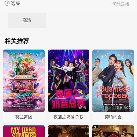
选集
优酷云播
高清
相关推荐
高清
高清
更新高清
莫兰舞团
夜蒲之奶爸总裁
契约约会