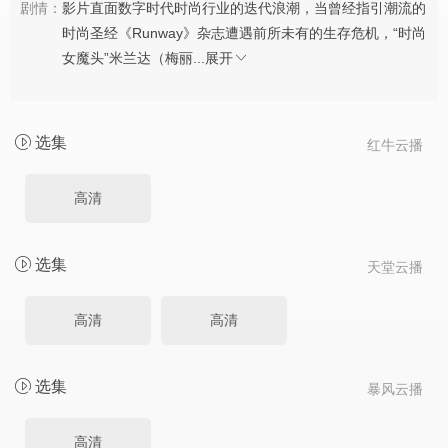
剧情：
影片直面数字时代时尚行业的迭代浪潮，当曾经指引潮流的
时尚圣经《Runway》杂志遭遇前所未有的生存危机，“时尚
女魔头”米兰达（梅丽...
展开
选集
红牛云播
高清
选集
天堂云播
高清
高清
选集
暴风云播
高清