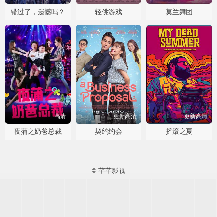
错过了，遗憾吗？
轻佻游戏
莫兰舞团
高清
更新高清
更新高清
夜蒲之奶爸总裁
契约约会
摇滚之夏
© 芊芊影视