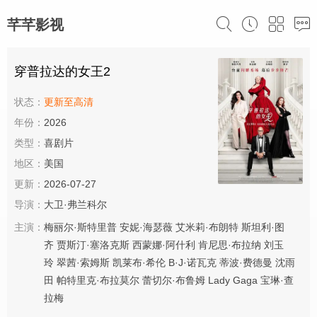
芊芊影视
穿普拉达的女王2
状态：
更新至高清
年份：
2026
类型：
喜剧片
地区：
美国
更新：
2026-07-27
导演：
大卫·弗兰科尔
主演：
梅丽尔·斯特里普
安妮·海瑟薇
艾米莉·布朗特
斯坦利·图
齐
贾斯汀·塞洛克斯
西蒙娜·阿什利
肯尼思·布拉纳
刘玉
玲
翠茜·索姆斯
凯莱布·希伦
B·J·诺瓦克
蒂波·费德曼
沈雨
田
帕特里克·布拉莫尔
蕾切尔·布鲁姆
Lady
Gaga
宝琳·查
拉梅