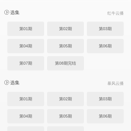
选集
红牛云播
第01期
第02期
第03期
第04期
第05期
第06期
第07期
第08期完结
选集
暴风云播
第01期
第02期
第03期
第04期
第05期
第06期