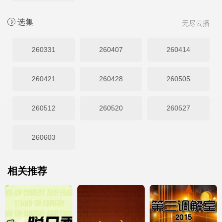
选集
无尽云播
260331
260407
260414
260421
260428
260505
260512
260520
260527
260603
相关推荐