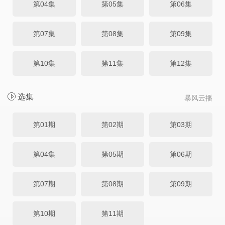
第04集
第05集
第06集
第07集
第08集
第09集
第10集
第11集
第12集
选集
暴风云播
第01期
第02期
第03期
第04集
第05期
第06期
第07期
第08期
第09期
第10期
第11期