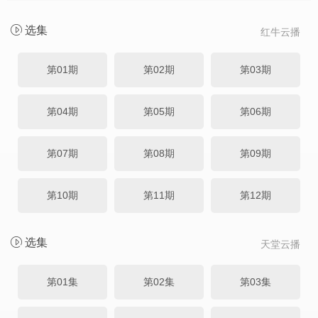
选集
红牛云播
第01期
第02期
第03期
第04期
第05期
第06期
第07期
第08期
第09期
第10期
第11期
第12期
选集
天堂云播
第01集
第02集
第03集