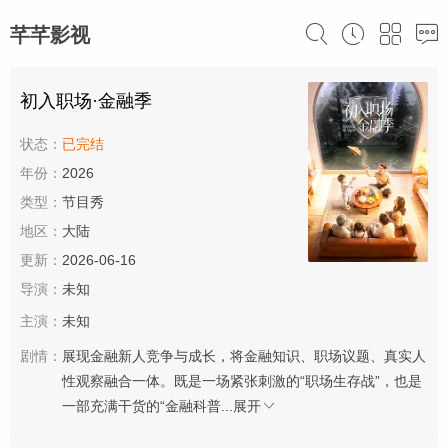
芊芊影视
初入职场·金融季
状态：
已完结
年份：
2026
类型：
节目秀
地区：
大陆
更新：
2026-06-16
导演：
未知
主演：
未知
剧情：
展现金融新人竞争与成长，将金融知识、职场议题、真实人
性观察融合一体。既是一场紧张刺激的“职场生存战”，也是
一部充满干货的“金融科普...
展开