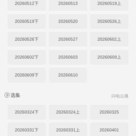
20260512下
20260513
20260519上
20260519下
20260520
20260526上
20260526下
20260527
20260602上
20260602下
20260603
20260609上
20260609下
20260610
选集
闪电云播
20260324下
20260324上
20260325
20260331下
20260331上
20260401