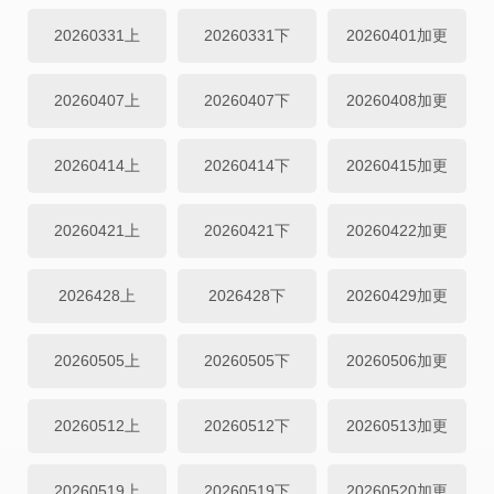
20260331上
20260331下
20260401加更
20260407上
20260407下
20260408加更
20260414上
20260414下
20260415加更
20260421上
20260421下
20260422加更
2026428上
2026428下
20260429加更
20260505上
20260505下
20260506加更
20260512上
20260512下
20260513加更
20260519上
20260519下
20260520加更