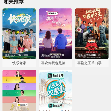
相关推荐
更新至20260808加更第7期
更新至20260808第10期陪看
更新至20260808第6期纯享下集
快乐老家
喜欢你我也是第六季
喜剧之王单口季第三季