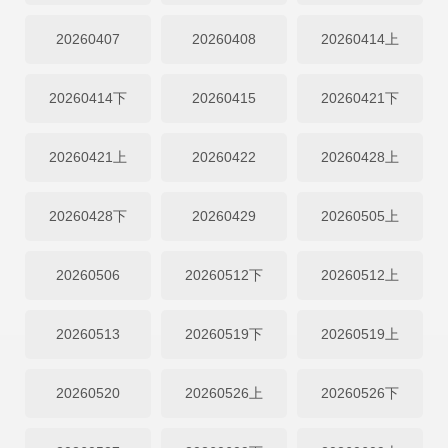
20260407
20260408
20260414上
20260414下
20260415
20260421下
20260421上
20260422
20260428上
20260428下
20260429
20260505上
20260506
20260512下
20260512上
20260513
20260519下
20260519上
20260520
20260526上
20260526下