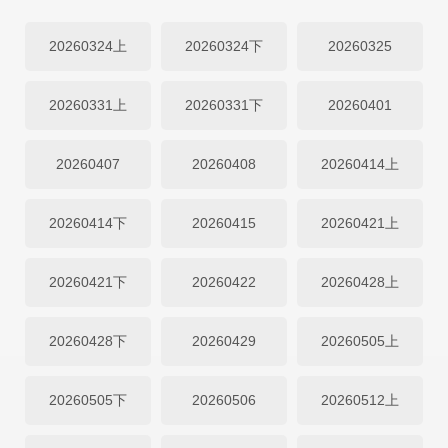
20260324上
20260324下
20260325
20260331上
20260331下
20260401
20260407
20260408
20260414上
20260414下
20260415
20260421上
20260421下
20260422
20260428上
20260428下
20260429
20260505上
20260505下
20260506
20260512上