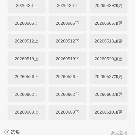
2026428上
2026428下
20260429加更
20260505上
20260505下
20260506加更
20260512上
20260512下
20260513加更
20260519上
20260519下
20260520加更
20260526上
20260526下
20260527加更
20260602上
20260602下
20260603加更
20260609上
20260609下
20260610加更
选集
索尼云播