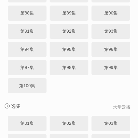
第88集
第89集
第90集
第91集
第92集
第93集
第94集
第95集
第96集
第97集
第98集
第99集
第100集
选集
天堂云播
第01集
第02集
第03集