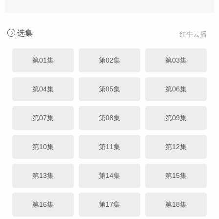
选集
红牛云播
第01集
第02集
第03集
第04集
第05集
第06集
第07集
第08集
第09集
第10集
第11集
第12集
第13集
第14集
第15集
第16集
第17集
第18集