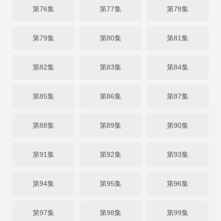
第76集
第77集
第78集
第79集
第80集
第81集
第82集
第83集
第84集
第85集
第86集
第87集
第88集
第89集
第90集
第91集
第92集
第93集
第94集
第95集
第96集
第97集
第98集
第99集