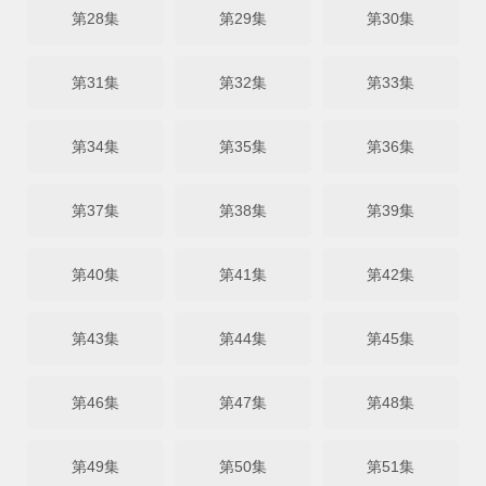
第28集
第29集
第30集
第31集
第32集
第33集
第34集
第35集
第36集
第37集
第38集
第39集
第40集
第41集
第42集
第43集
第44集
第45集
第46集
第47集
第48集
第49集
第50集
第51集