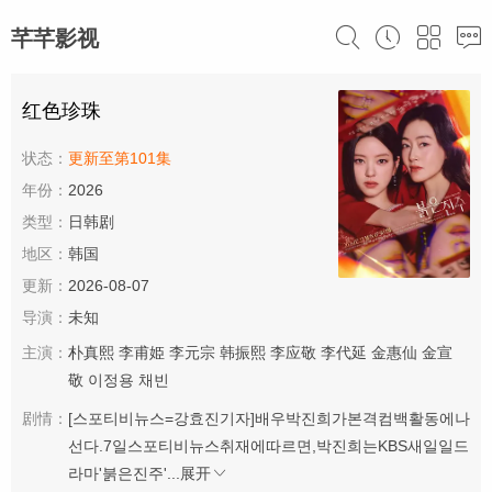
芊芊影视
红色珍珠
状态：
更新至第101集
年份：
2026
类型：
日韩剧
地区：
韩国
更新：
2026-08-07
导演：
未知
主演：
朴真熙
李甫姫
李元宗
韩振熙
李应敬
李代延
金惠仙
金宣
敬
이정용
채빈
剧情：
[스포티비뉴스=강효진기자]배우박진희가본격컴백활동에나
선다.7일스포티비뉴스취재에따르면,박진희는KBS새일일드
라마'붉은진주'...
展开