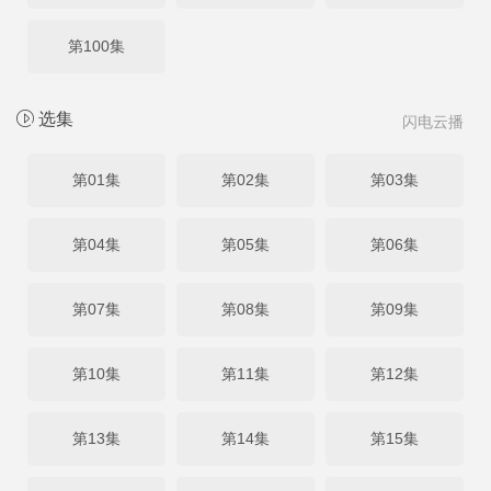
第100集
选集
闪电云播
第01集
第02集
第03集
第04集
第05集
第06集
第07集
第08集
第09集
第10集
第11集
第12集
第13集
第14集
第15集