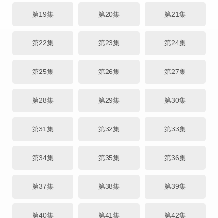
第19集
第20集
第21集
第22集
第23集
第24集
第25集
第26集
第27集
第28集
第29集
第30集
第31集
第32集
第33集
第34集
第35集
第36集
第37集
第38集
第39集
第40集
第41集
第42集