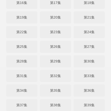
第16集
第17集
第18集
第19集
第20集
第21集
第22集
第23集
第24集
第25集
第26集
第27集
第28集
第29集
第30集
第31集
第32集
第33集
第34集
第35集
第36集
第37集
第38集
第39集