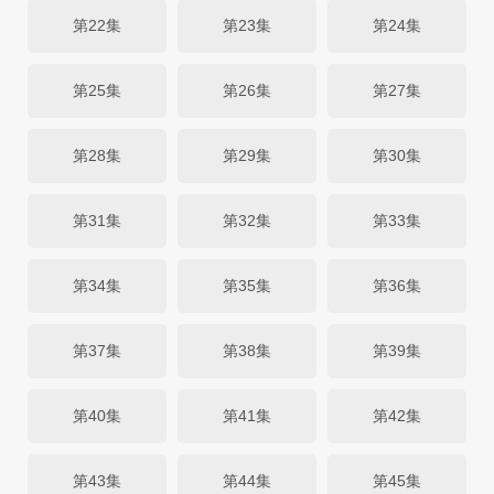
第22集
第23集
第24集
第25集
第26集
第27集
第28集
第29集
第30集
第31集
第32集
第33集
第34集
第35集
第36集
第37集
第38集
第39集
第40集
第41集
第42集
第43集
第44集
第45集