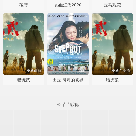
破暗
热血江湖2026
走马观花
更新高清
高清
更新至高清
猎虎贰
出走 哥哥的彼界
猎虎贰
© 芊芊影视