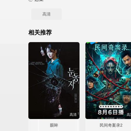
高清
相关推荐
高清
高
眼眸
民间奇案录2