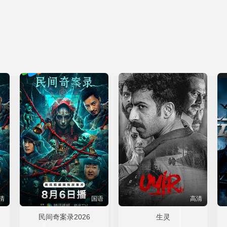
清
国语
高清
民间奇案录2026
生灵