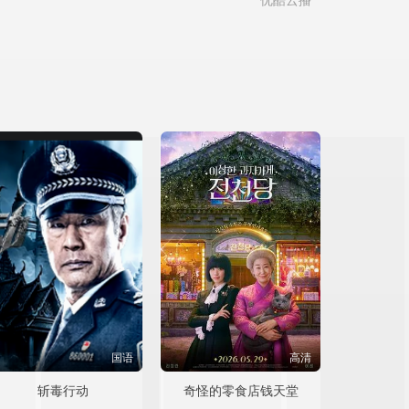
优酷云播
国语
高清
斩毒行动
奇怪的零食店钱天堂