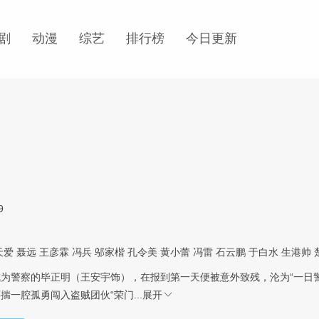
剧
动漫
综艺
排行榜
今日更新
9
天爱
聂远
王彦霖
冯兵
邬家楷
孔令美
黄小蕾
冯雷
石云鹏
于白水
生港帅
为警察的毕正明（王安宇饰），在报到第一天便被意外致残，沦为“一日
揣一腔孤勇闯入盗贼团伙“荣门...
展开