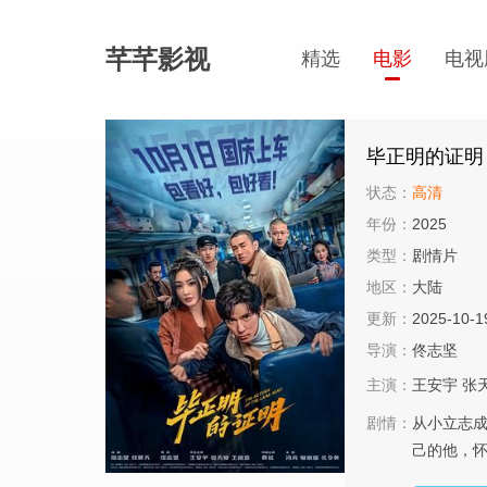
芊芊影视
精选
电影
电视
毕正明的证明
状态：
高清
年份：
2025
类型：
剧情片
地区：
大陆
更新：
2025-10-1
导演：
佟志坚
主演：
王安宇
张
剧情：
从小立志成
己的他，怀