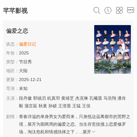
芊芊影视
偏爱之恋
状态：
偏爱日记
年份：
2025
类型：
节目秀
地区：
大陆
更新：
2025-12-21
导演：
未知
主演：
段丹徽
郭镇滔
杭真羽
黄靖芝
杰克琳
孔曦晨
马浩翔
潘肖
毅
蒲言延
秋童
孙硕
王澄晨
王猛
王俣
剧情：
青春洋溢的单身男女为爱而来，只身抵达远离都市的荒野之
境，展开为期两周的偏爱之恋。当生存竞技撞上恋爱修罗
场，淘汰危机和情感抉择之下，...
展开