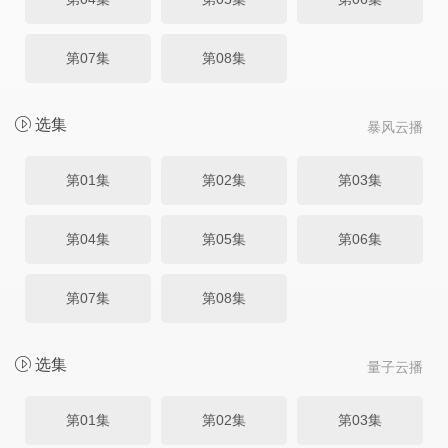
第07集
第08集
选集
暴风云播
第01集
第02集
第03集
第04集
第05集
第06集
第07集
第08集
选集
量子云播
第01集
第02集
第03集