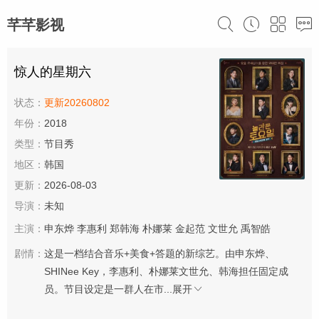
芊芊影视
惊人的星期六
状态：
更新20260802
年份：
2018
类型：
节目秀
地区：
韩国
更新：
2026-08-03
导演：
未知
主演：
申东烨
李惠利
郑韩海
朴娜莱
金起范
文世允
禹智皓
剧情：
这是一档结合音乐+美食+答题的新综艺。由申东烨、
SHINee Key，李惠利、朴娜莱文世允、韩海担任固定成
员。节目设定是一群人在市...
展开