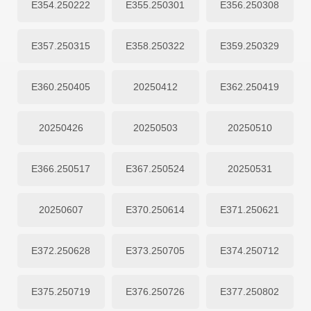
E354.250222
E355.250301
E356.250308
E357.250315
E358.250322
E359.250329
E360.250405
20250412
E362.250419
20250426
20250503
20250510
E366.250517
E367.250524
20250531
20250607
E370.250614
E371.250621
E372.250628
E373.250705
E374.250712
E375.250719
E376.250726
E377.250802