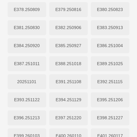
E378.250809
E379.250816
E380.250823
E381.250830
E382.250906
E383.250913
E384.250920
E385.250927
E386.251004
E387.251011
E388.251018
E389.251025
20251101
E391.251108
E392.251115
E393.251122
E394.251129
E395.251206
E396.251213
E397.251220
E398.251227
E399.260103
E400.260110
E401.260117